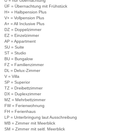
Ü = nur Übernachtung
ÜF = Übernachtung mit Frühstück
H+ = Halbpension Plus
V+ = Vollpension Plus
A+ = All Inclusive Plus
DZ = Doppelzimmer
EZ = Einzelzimmer
AP = Appartment
SU = Suite
ST = Studio
BU = Bungalow
FZ = Familienzimmer
DL = Delux-Zimmer
V = Villa
SP = Superior
TZ = Dreibettzimmer
DX = Duplexzimmer
MZ = Mehrbettzimmer
FW = Ferienwohnung
FH = Ferienhaus
LP = Unterbringung laut Ausschreibung
MB = Zimmer mit Meerblick
SM = Zimmer mit seitl. Meerblick