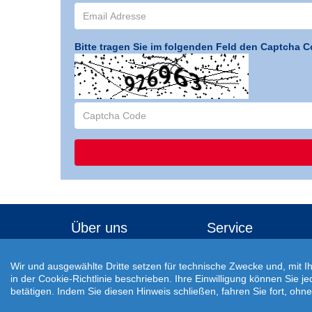
Bitte tragen Sie im folgenden Feld den Captcha C
Über uns
Service
Veröffentlichungen
Reisecheckliste
Wir und ausgewählte Dritte setzen für technische Zwecke und, mit I
Awards
Buchungsablauf
in der Cookie-Richtlinie beschrieben. Ihre Einwilligung können Sie j
betätigen. Indem Sie diesen Hinweis schließen, fahren Sie fort, oh
Jobs
Einreisebestimmungen
Auswärtiges Amt