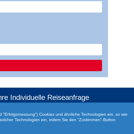
hre Individuelle Reiseanfrage
f Ihre ganz persönlichen Vorstellungen abgestimmt!
r Ihre individuellen Reisewünsche erstellen wir Ihnen
nd "Erfolgsmessung") Cookies und ähnliche Technologien ein, so wie
rn ein persönliches Angebot.
atz solcher Technologien ein, indem Sie den "Zustimmen"-Button
JETZT INDIVIDUELLE REISEANFRAGE ERSTELLEN