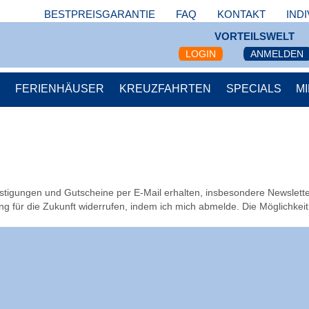
BESTPREISGARANTIE
FAQ
KONTAKT
IND
VORTEILSWELT
LOGIN
ANMELDEN
S
FERIENHÄUSER
KREUZFAHRTEN
SPECIALS
M
igungen und Gutscheine per E-Mail erhalten, insbesondere News­let­te
g für die Zukunft widerrufen, indem ich mich abmelde. Die Möglichkeit